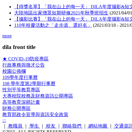
【得獎名單】「我在山上的每一天」 DILA年度攝影&短
大陸地區出家僧眾短期研修2021年秋季班招生
(
2021/04/0
【攝影比賽】「我在山上的每一天」 DILA年度攝影&短
110年校慶活動之「走步道、選好名」
(
2021/03/18
-
2021/
more
dila front title
★ COVID-19防疫專區
行政事務與徵才公告
校園公佈欄
109學年度行事曆
108 學年度第2學期行事曆
性別平等教育專區
大專校院校務及財務資訊公開專區
高等教育深耕計畫
財務公開專區
教育部政令宣導與資訊安全政策
:::
｜
教職員
｜
學生
｜
校友
｜
聯絡我們
｜
網站地圖
｜
交通資
©2015. ALL RIGHTS RESERVED.