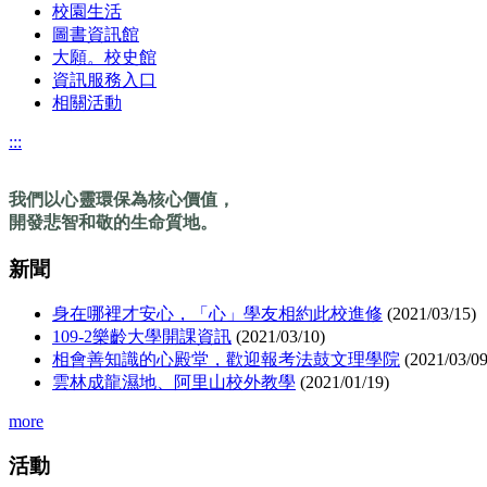
校園生活
圖書資訊館
大願。校史館
資訊服務入口
相關活動
:::
我們以心靈環保為核心價值，
開發悲智和敬的生命質地。
新聞
身在哪裡才安心，「心」學友相約此校進修
(
2021/03/15
)
109-2樂齡大學開課資訊
(
2021/03/10
)
相會善知識的心殿堂，歡迎報考法鼓文理學院
(
2021/03/0
雲林成龍濕地、阿里山校外教學
(
2021/01/19
)
more
活動