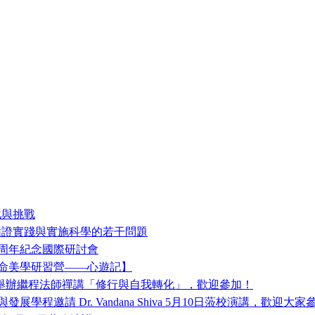
化與挑戰
中循證實踐與實施科學的若干問題
十周年紀念國際研討會
生命美學研習營——心遊記】
程舉辦繼程法師禪講「修行與自我轉化」，歡迎參加！
程邀請 Dr. Vandana Shiva 5月10日蒞校演講，歡迎大家