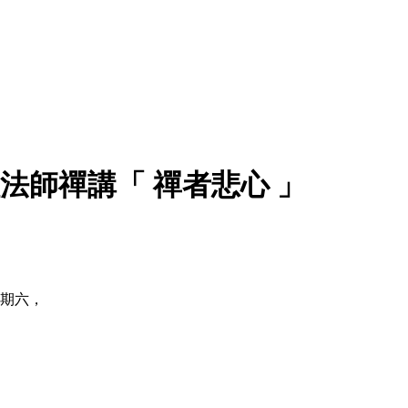
繼程法師禪講「 禪者悲心 」
星期六，