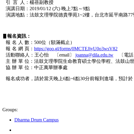
引言
人：楊蓓副教授
演講日期：2019/01/12 (六) 晚上7點～9點
演講地點：法鼓文理學院德貴學苑1~2樓，台北市延平南路77
▋報名資訊：
報名人
數：500位（額滿截止）
報名網
頁：
https://goo.gl/forms/0MCTEJiyU0o3wsV82
活動聯絡人：王心怡
〔email〕
joanna@dila.edu.tw
〔電話〕 
主辦單
位：法鼓文理學院生命教育碩士學位學程、法鼓山
協辦單
位：中正萬華辦事處
報名成功者，請於當天晚上6點~6點30分前報到進場，預計於
Groups:
Dharma Drum Campus