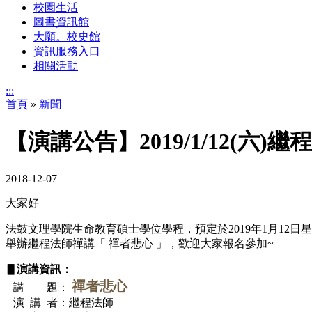
校園生活
圖書資訊館
大願。校史館
資訊服務入口
相關活動
:::
首頁
»
新聞
【演講公告】2019/1/12(六)
2018-12-07
大家好
法鼓文理學院生命教育碩士學位學程，預定於2019年1月12日
舉辦繼程法師禪講「 禪者悲心 」，歡迎大家報名參加~
▋演講資訊：
禪者悲心
講
題：
演講
者：繼程法師