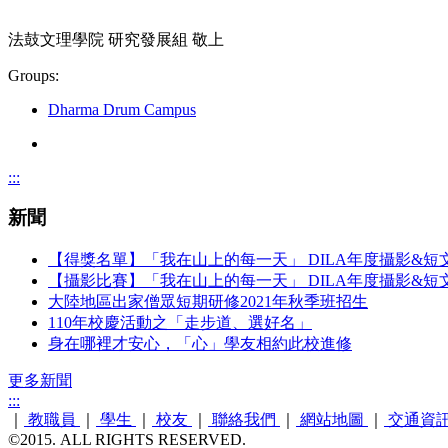
法鼓文理學院 研究發展組 敬上
Groups:
Dharma Drum Campus
:::
新聞
【得獎名單】「我在山上的每一天」 DILA年度攝影&短
【攝影比賽】「我在山上的每一天」 DILA年度攝影&短
大陸地區出家僧眾短期研修2021年秋季班招生
110年校慶活動之「走步道、選好名」
身在哪裡才安心，「心」學友相約此校進修
更多新聞
:::
｜
教職員
｜
學生
｜
校友
｜
聯絡我們
｜
網站地圖
｜
交通資
©2015. ALL RIGHTS RESERVED.